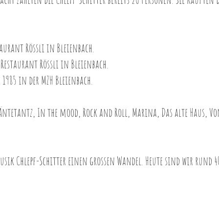
urant Rössli in Bleienbach.
Restaurant Rössli in Bleienbach.
 1985 in der MZH Bleienbach.
ntetantz, In the mood, Rock and Roll, Marina, Das alte Haus, Von
sik Chlepf-Schitter einen grossen Wandel. Heute sind wir rund 40 M