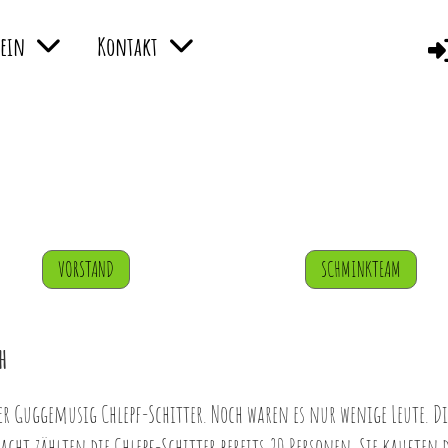
rein
Kontakt
VORSTAND
SCHMINKTEAM
h
er Guggemusig Chlepf-Schitter. Noch waren es nur wenige Leute. D
nacht zählten die Chlepf-Schitter bereits 20 Personen. Sie kaufte