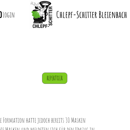
Chlepf-Schitter Bleienbach
Login
REPERTOIR
ie Formation hatte jedoch bereits 30 Masken
n die Masken und meldeten sich für den Umzug in