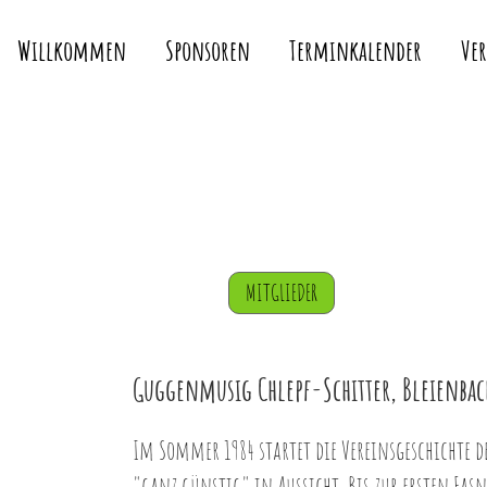
Willkommen
Sponsoren
Terminkalender
Ve
MITGLIEDER
Guggenmusig Chlepf-Schitter, Bleienbac
Im Sommer 1984 startet die Vereinsgeschichte d
"ganz günstig" in Aussicht. Bis zur ersten Fas