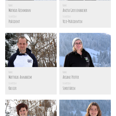
Name
Name
Mathias Reinmann
Anita Grossenbacher
Funktion
Funktion
Präsident
Vize-Präsidentin
Name
Name
Matthias Annaheim
Ariane Pfeffer
Funktion
Funktion
Kassier
Sekretärin