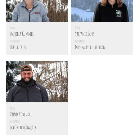
Name
Name
Daniela Kummer
Stefanie Lanz
Funktion
Funktion
Beisitzerin
Musikalische Leiterin
Name
Paulo Ventura
Funktion
Materialverwalter